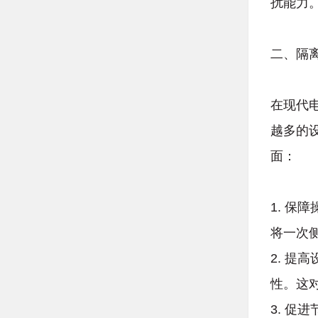
扰能力
二、隔
在现代
越多的
面：
1. 
将一次
2. 
性。这
3. 