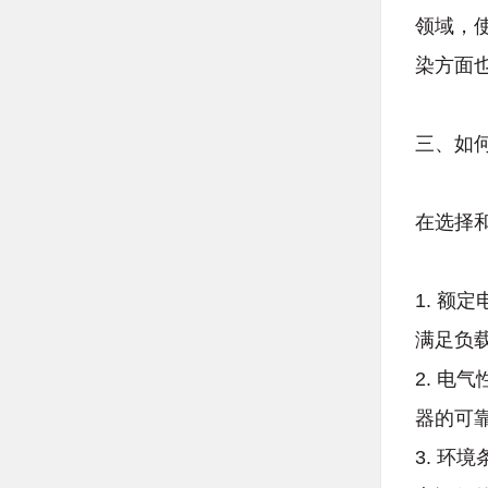
领域，
染方面
三、如
在选择
1. 
满足负
2. 
器的可
3. 